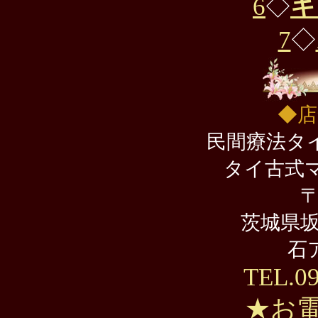
6
◇
キ
7
◇
◆店
民間療法タ
タイ古式
〒
茨城県坂東
石
TEL.09
★
お